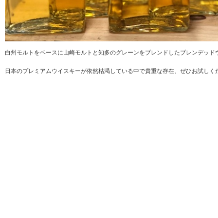
白州モルトをベースに山崎モルトと知多のグレーンをブレンドしたブレンデッド
日本のプレミアムウイスキーが依然枯渇している中で貴重な存在、ぜひお試しく