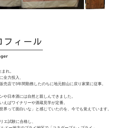
ロフィール
ager
生まれ。
に全力投入、
販売店で3年間勤務したのちに地元館山に戻り家業に従事。
ンや日本酒には自然と親しんできました。
いえばワイナリーや酒蔵見学が定番。
世界って面白いな」と感じていたのを、今でも覚えています。
ソムリエ試験に合格し、
・ボルドー地方のブライ地区で「コネダーブル・ブライ」、